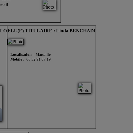
4 22 18
-mail
OLO
ELU(E) TITULAIRE : Linda BENCHADI
Localisation :
Marseille
Mobile :
06 32 91 07 19