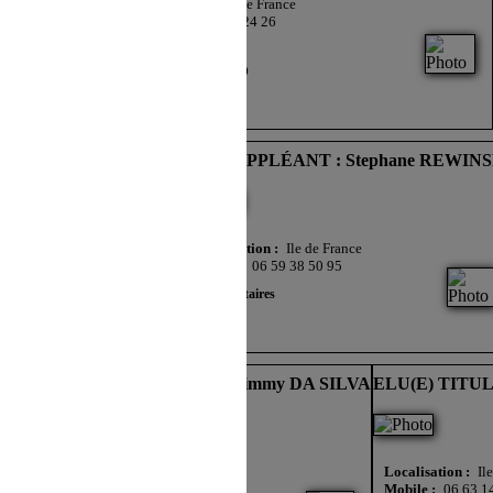
Localisation :
Ile de France
Mobile :
06 69 06 24 26
Commentaires
CSE -CSSCT - DS FO
 : Anthony GARRAUT
ELU SUPPLÉANT : Stephane REWINS
ance
Localisation :
Ile de France
Mobile :
06 59 38 50 95
Commentaires
DS CFTC
URANT
ELU(E) TITULAIRE : Jimmy DA SILVA
ELU(E) TITUL
Localisation :
Ile de France
Localisation :
Il