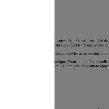
n au Site s'opère depuis un site tiers
Le bureau est composé d’élus gestionnaires désignés par l’ensemble d
Il doit assurer le bon fonctionnement du CE et décider d’orientations e
Le Secrétaire veille au suivi des activités et règle les actes administratifs 
Les commissions obligatoires (Economique, Formation professionnelle e
facultatives, constituées de membres du CE, font des propositions dans
direction à l'intérieur d'une page du