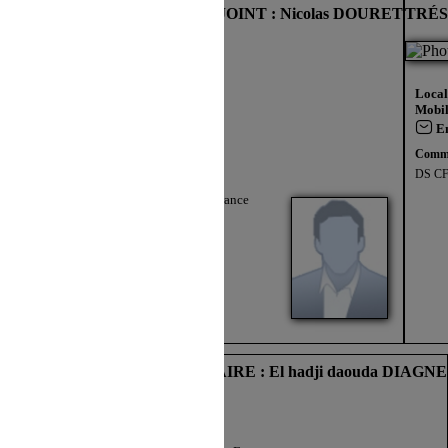
uia SABEG
SECRÉTAIRE ADJOINT : Nicolas DOURET
TRÉS
 refus du visiteur au dépôt des cookies
ce
Local
Mobil
E
Comme
DS CF
Localisation :
Ile de France
Envoyer un e-mail
erre GALTIER
ELU(E) TITULAIRE : El hadji daouda DIAGNE