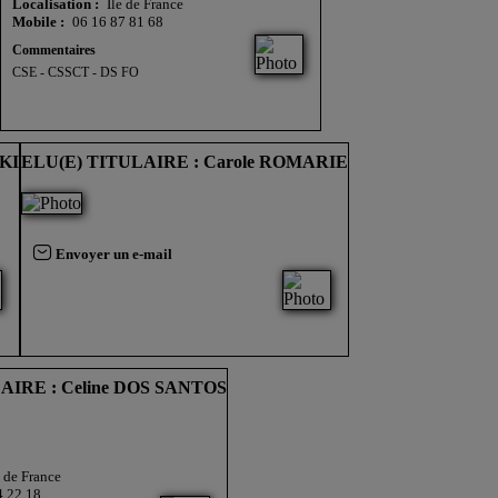
Localisation :
Ile de France
Mobile :
06 16 87 81 68
Commentaires
CSE - CSSCT - DS FO
KI
ELU(E) TITULAIRE : Carole ROMARIE
Envoyer un e-mail
AIRE : Celine DOS SANTOS
e de France