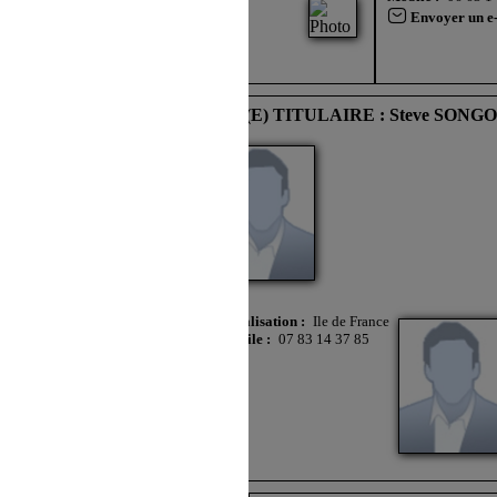
Mobile :
07 52 60 61 87
Mobile :
06 63 1
Envoyer un e-mail
Envoyer un e
NT(E) : Adrien EPECHE
ELU(E) TITULAIRE : Steve SONG
ille
il
Localisation :
Ile de France
Mobile :
07 83 14 37 85